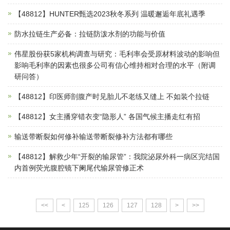
【48812】HUNTER甄选2023秋冬系列 温暖邂逅年底礼遇季
防水拉链生产必备：拉链防泼水剂的功能与价值
伟星股份获5家机构调查与研究：毛利率会受原材料波动的影响但
影响毛利率的因素也很多公司有信心维持相对合理的水平（附调
研问答）
【48812】印医师剖腹产时见胎儿不老练又缝上 不如装个拉链
【48812】女主播穿错衣变“隐形人” 各国气候主播走红有招
输送带断裂如何修补输送带断裂修补方法都有哪些
【48812】解救少年“开裂的输尿管”：我院泌尿外科一病区完结国
内首例荧光腹腔镜下阑尾代输尿管修正术
<<
<
125
126
127
128
>
>>