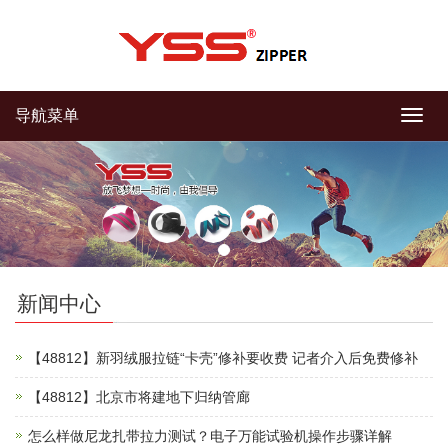
导航菜单
导
航
菜
单
新闻中心
【48812】新羽绒服拉链“卡壳”修补要收费 记者介入后免费修补
【48812】北京市将建地下归纳管廊
怎么样做尼龙扎带拉力测试？电子万能试验机操作步骤详解