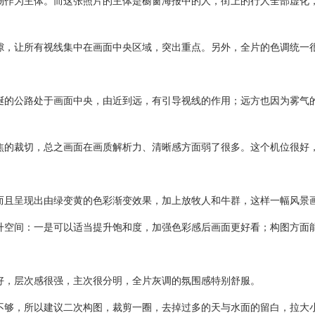
作为主体。而这张照片的主体是橱窗海报中的人，街上的行人全部虚化，
，让所有视线集中在画面中央区域，突出重点。另外，全片的色调统一
的公路处于画面中央，由近到远，有引导视线的作用；远方也因为雾气的
的裁切，总之画面在画质解析力、清晰感方面弱了很多。这个机位很好
且呈现出由绿变黄的色彩渐变效果，加上放牧人和牛群，这样一幅风景
空间：一是可以适当提升饱和度，加强色彩感后画面更好看；构图方面能
，层次感很强，主次很分明，全片灰调的氛围感特别舒服。
够，所以建议二次构图，裁剪一圈，去掉过多的天与水面的留白，拉大小