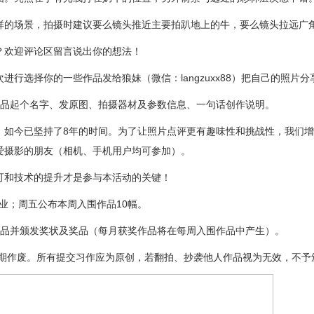
的场景，拍摄时建议要么镜头推近主要拍趴地上的牛，要么镜头拉远广角
欢迎评论区留言说出你的想法！
选择你的一些作品发给狼妹（微信：langzuxx88）把自己的照片
品起个名字、发原图、拍摄器材及参数信息、一句话创作说明。
今已坚持了8年的时间。为了让照片点评更有趣味性和挑战性，我们增
爱摄影的朋友（相机、手机用户均可参加）。
和技术的提升才是参与本活动的关键！
业；周五公布本周入围作品10幅。
作品并颁发奖状及奖品（每月获奖作品将在每周入围作品中产生）。
作废。所有提交习作应为原创，若翻拍、抄袭他人作品视为无效，不予颁