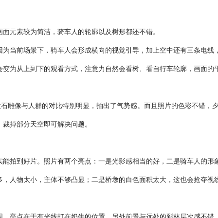
面元素较为简洁，骑车人的轮廓以及树形都还不错。
为当前场景下，骑车人会形成横向的视觉引导，加上空中还有三条电线，
变为从上到下的观看方式，注意力自然会看树、看自行车轮廓，画面的
石雕像与人群的对比特别明显，拍出了气势感。而且照片的色彩不错，夕
，裁掉部分天空即可解决问题。
能拍到好片。照片有两个亮点：一是光影感相当的好，二是骑车人的形
，人物太小，主体不够凸显；二是桥墩的白色面积太大，这也会抢夺视
。亮点在于有光线打在奶牛的位置，另外前景与远处的彩林层次感不错