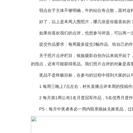
弱点在于主体不够明确，牛的站位有点散，面对这样
好了，以上是本周入围照片，哪几张是你最喜欢的？
如果你喜欢我们的点评，也想参与评选，可以再一次进行
提交作品要求：每周最多提交2幅作品、给自己的作
关于照片点评栏目，狼族摄影自创办以来就开始了，如
的指点，还有可能获得奖品。我们照片点评的对象是喜
奖品不是终极目标，在参与的过程中得到大家的认可
1.每周三晚上7点左右，村长直播点评本周的投稿作
2.每月第1周公布1名月度冠军作品，5名优秀月度
PS：每月中奖者务必一周内联系狼妹兑换奖品，过期