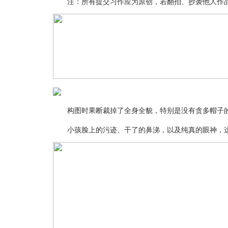
注：所有提交习作应为原创，若翻拍、抄袭他人作品
构图时果断裁掉了全身全貌，特别是没有贪多帽子的
小孩脸上的污迹、干了的鼻涕，以及纯真的眼神，这