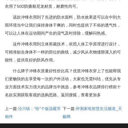
衣用了50D防撕裂尼龙材质，耐磨性尚可。
该款冲锋衣用到了先进的防水面料，防水效果是可以在中到大
雨环境当中让我们保持身体干爽的，同时也提供了不俗的透气性，
可以让人体在运动期间产生的湿气及时排除，缓解闷热感。
这件冲锋衣用到立体剪裁技术，依照人体工学原理进行设计，
可精准贴合身体不一样的部位的曲线，减少风从衣物缝隙灌入的可
能性，提供良好的防风作用。
什么牌子冲锋衣质量好性价比高？优质冲锋衣穿上了也能帮我
们更畅快的去享受每一次的户外活动，大家也无需纠结，优先从专
业方面技术实力强大的品牌当中挑选，参考冲锋衣品牌排行榜前十
名款实测获取客观的选购思路。返回搜狐，查看更加多
上一篇:
泾川镇：“恰”个饭温暖常
下一篇:
评测家电智慧生活频道_天
相伴
极网