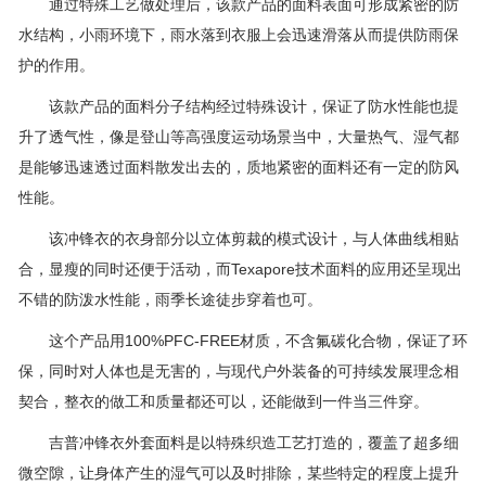
通过特殊工艺做处理后，该款产品的面料表面可形成紧密的防
水结构，小雨环境下，雨水落到衣服上会迅速滑落从而提供防雨保
护的作用。
该款产品的面料分子结构经过特殊设计，保证了防水性能也提
升了透气性，像是登山等高强度运动场景当中，大量热气、湿气都
是能够迅速透过面料散发出去的，质地紧密的面料还有一定的防风
性能。
该冲锋衣的衣身部分以立体剪裁的模式设计，与人体曲线相贴
合，显瘦的同时还便于活动，而Texapore技术面料的应用还呈现出
不错的防泼水性能，雨季长途徒步穿着也可。
这个产品用100%PFC-FREE材质，不含氟碳化合物，保证了环
保，同时对人体也是无害的，与现代户外装备的可持续发展理念相
契合，整衣的做工和质量都还可以，还能做到一件当三件穿。
吉普冲锋衣外套面料是以特殊织造工艺打造的，覆盖了超多细
微空隙，让身体产生的湿气可以及时排除，某些特定的程度上提升