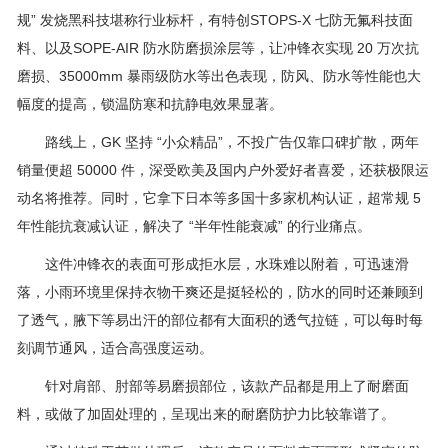
规” 发烧黑科技堪称行业标杆，有特创STOPS-X 七防无氟科技面
料、以及SOPE-AIR 防水防磨损涂层等，让冲锋衣实现 20 万次抗
磨损、35000mm 暴雨级防水等出色表现，防风、防水等性能也大
幅度的提高，锁温防寒和抗静电效果显著。
路线上，GK 坚持 “小众精品”，不投广告仅靠口碑扩散，两年
销量便超 50000 件，深受欧美及国内户外爱好者喜爱，还获极限运
动名将推荐。同时，它拿下日本等多国十多家机构认证，超常规 5
年性能抗衰减认证，解决了 “半年性能衰减” 的行业痛点。
这件冲锋衣的表面可形成拒水层，水珠难以附着，可迅速滑
落，小雨环境里保持衣物干爽还是挺轻松的，防水的同时还兼顾到
了透气，腋下等易出汗的部位都有大面积的透气拉链，可以每时每
刻调节通风，适合高强度运动。
针对肩部、肘部等易磨损部位，该款产品都是用上了耐磨面
料，或做了加固处理的，呈现出来的耐磨防护力比较靠谱了。