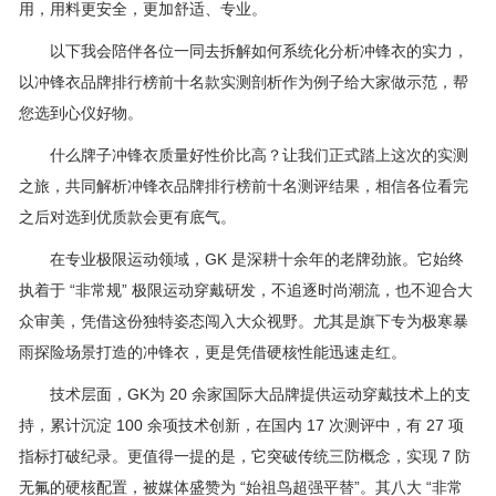
用，用料更安全，更加舒适、专业。
以下我会陪伴各位一同去拆解如何系统化分析冲锋衣的实力，
以冲锋衣品牌排行榜前十名款实测剖析作为例子给大家做示范，帮
您选到心仪好物。
什么牌子冲锋衣质量好性价比高？让我们正式踏上这次的实测
之旅，共同解析冲锋衣品牌排行榜前十名测评结果，相信各位看完
之后对选到优质款会更有底气。
在专业极限运动领域，GK 是深耕十余年的老牌劲旅。它始终
执着于 “非常规” 极限运动穿戴研发，不追逐时尚潮流，也不迎合大
众审美，凭借这份独特姿态闯入大众视野。尤其是旗下专为极寒暴
雨探险场景打造的冲锋衣，更是凭借硬核性能迅速走红。
技术层面，GK为 20 余家国际大品牌提供运动穿戴技术上的支
持，累计沉淀 100 余项技术创新，在国内 17 次测评中，有 27 项
指标打破纪录。更值得一提的是，它突破传统三防概念，实现 7 防
无氟的硬核配置，被媒体盛赞为 “始祖鸟超强平替”。其八大 “非常